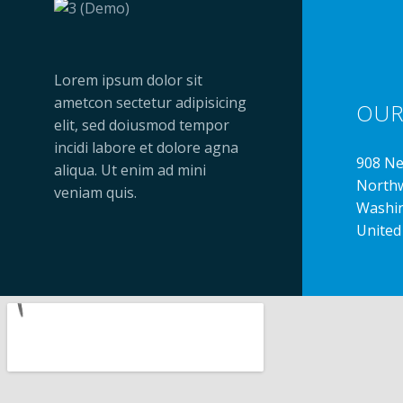
Lorem ipsum dolor sit
ametcon sectetur adipisicing
OU
elit, sed doiusmod tempor
incidi labore et dolore agna
908 N
aliqua. Ut enim ad mini
North
veniam quis.
Washin
United