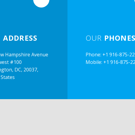
R
ADDRESS
OUR
PHONE
ew Hampshire Avenue
Phone: +1 916-875-2
west #100
Mobile: +1 916-875-2
gton, DC, 20037,
 States