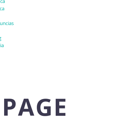
ica
ica
uncias
g
ia
 PAGE
ed