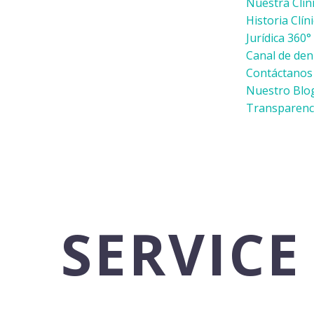
Nuestra Clín
Historia Clín
Jurídica 360°
Canal de den
Contáctanos
Nuestro Blo
Transparenc
SERVICE
Lorem ipsum dolor sit amet elit s