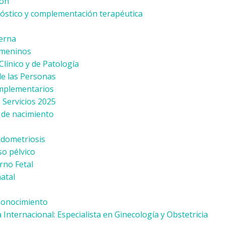
ión
stico y complementación terapéutica
erna
meninos
línico y de Patología
de las Personas
omplementarios
 Servicios 2025
l de nacimiento
ndometriosis
so pélvico
rno Fetal
atal
Conocimiento
Internacional: Especialista en Ginecología y Obstetricia