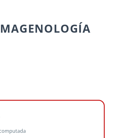
IMAGENOLOGÍA
e
l computada