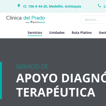
Cl. 19A # 44-25, Medellín, Antioquia
L
Servicios
Unidades
Ruta Platino
Gest
SERVICIO DE
APOYO DIAGN
TERAPÉUTICA