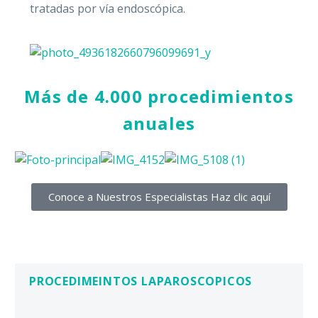
tratadas por vía endoscópica.
Convocatori
y Obstetric
Más
de
4.000
procedimientos
Historia Cl
anuales
Jurídica 36
Canal de d
Conoce a Nuestros Especialistas Haz clic aquí
PROCEDIMEINTOS LAPAROSCOPICOS