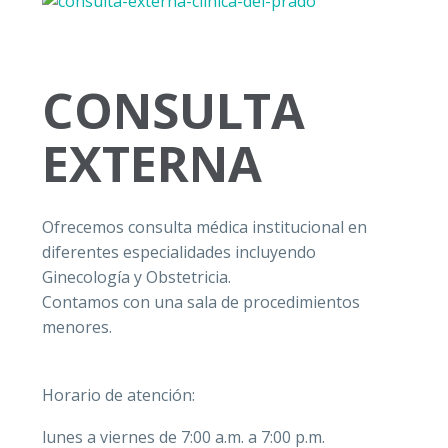
Hospitaliz
Apoyo Diag
CONSULTA
Urgencias
EXTERNA
Consulta E
Ofrecemos consulta médica institucional en
Chequeos 
diferentes especialidades incluyendo
Ginecología y Obstetricia.
Laboratorio
Contamos con una sala de procedimientos
menores.
Experiencia
Servicios 
Horario de atención:
lunes a viernes de 7:00 a.m. a 7:00 p.m.
Portafolio 