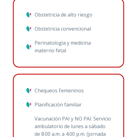
Convocatori
y Obstetric
Obstetricia de alto riesgo
Obstetricia convencional
Perinatología y medicina
Historia Cl
materno fetal
Jurídica 36
Canal de d
Chequeos Femeninos
Planificación familiar
Vacunación PAI y NO PAI: Servicio
ambulatorio de lunes a sábado
de 8:00 a.m. a 4:00 p.m. (jornada