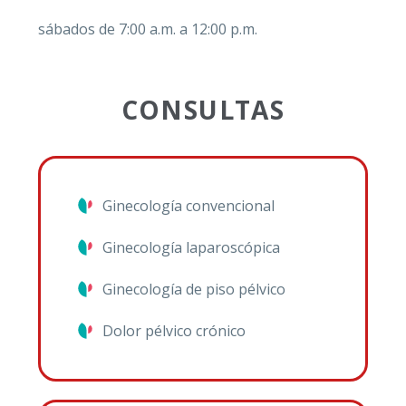
sábados de 7:00 a.m. a 12:00 p.m.
Registro ci
CONSULTAS
Unidad de 
Unidad de P
Ginecología convencional
Unidad Mat
Ginecología laparoscópica
Unidad Neo
Ginecología de piso pélvico
Dolor pélvico crónico