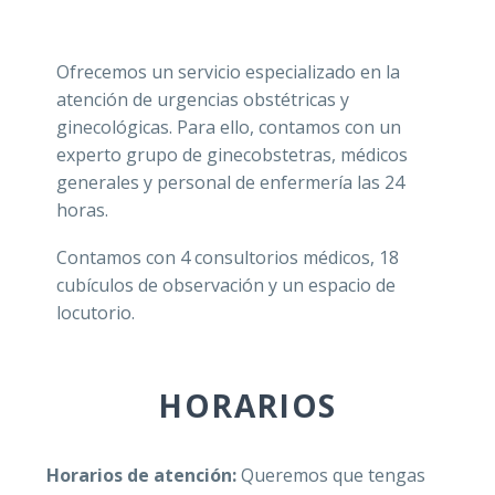
Convocatori
y Obstetric
Ofrecemos un servicio especializado en la
atención de urgencias obstétricas y
ginecológicas. Para ello, contamos con un
experto grupo de ginecobstetras, médicos
Historia Cl
generales y personal de enfermería las 24
horas.
Jurídica 36
Contamos con 4 consultorios médicos, 18
Canal de d
cubículos de observación y un espacio de
locutorio.
HORARIOS
Horarios de atención:
Queremos que tengas