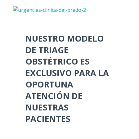
Registro ci
NUESTRO MODELO
Unidad de 
DE TRIAGE
OBSTÉTRICO ES
Unidad de P
EXCLUSIVO PARA LA
Unidad Mat
OPORTUNA
ATENCIÓN DE
Unidad Neo
NUESTRAS
PACIENTES