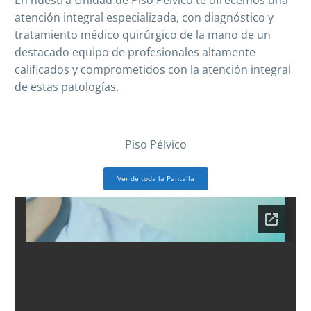
En nuestra Unidad de Piso Pélvico te ofrecemos una
atención integral especializada, con diagnóstico y
tratamiento médico quirúrgico de la mano de un
destacado equipo de profesionales altamente
calificados y comprometidos con la atención integral
de estas patologías.
Piso Pélvico
Ver de toda la Pantalla