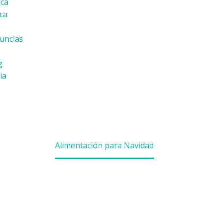
ica
ica
uncias
g
ia
CIÓN PAR
n Mujeres
Alimentación para Navidad