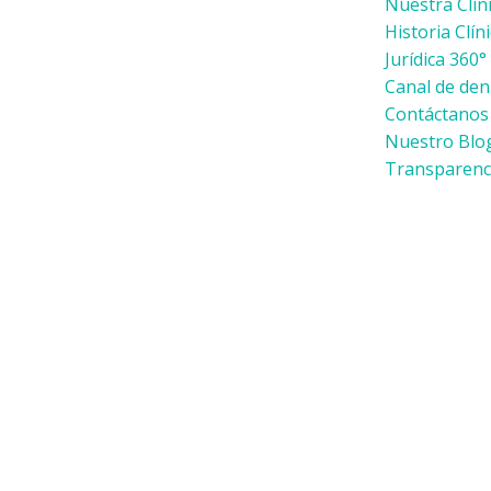
Nuestra Clín
Historia Clín
Jurídica 360°
Canal de den
Contáctanos
Nuestro Blo
Transparenc
CLINICA DEL PRADO
ALIMENTA
Home
Aprendiendo Contigo
Educació