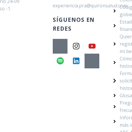
orio 24-09
experiencia.pra@quironsalud.com
Códig
so -1.
gobi
SÍGUENOS EN
Esta
REDES
finan
Quier
regist
mi b
Cómo 
histor
Form
solici
histor
Glosa
Preg
frecu
Infor
más 