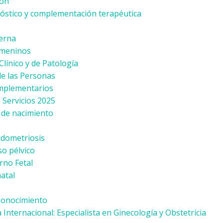
ión
stico y complementación terapéutica
erna
meninos
línico y de Patología
de las Personas
omplementarios
 Servicios 2025
l de nacimiento
ndometriosis
so pélvico
rno Fetal
atal
Conocimiento
Internacional: Especialista en Ginecología y Obstetricia