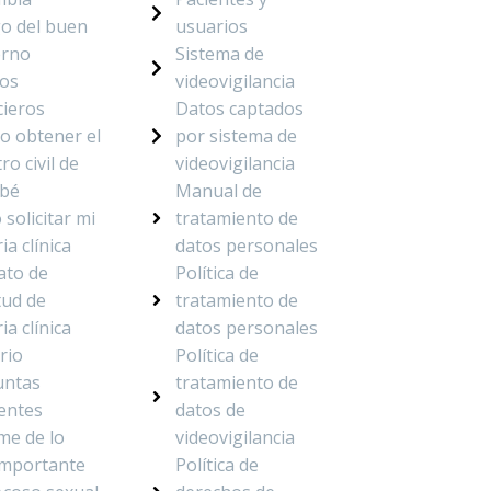
o del buen
usuarios
erno
Sistema de
dos
videovigilancia
cieros
Datos captados
o obtener el
por sistema de
ro civil de
videovigilancia
ebé
Manual de
solicitar mi
tratamiento de
ia clínica
datos personales
ato de
Política de
tud de
tratamiento de
ia clínica
datos personales
rio
Política de
untas
tratamiento de
entes
datos de
me de lo
videovigilancia
importante
Política de