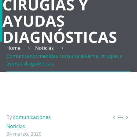
CIRUGÍAS Y
AYUDAS
DIAGNÓSTICAS
Home
Noticias
Comunicado: medidas consulta externa, cirugías y
ayudas diagnósticas



By
comunicaciones
Noticias
24 marzo, 2020