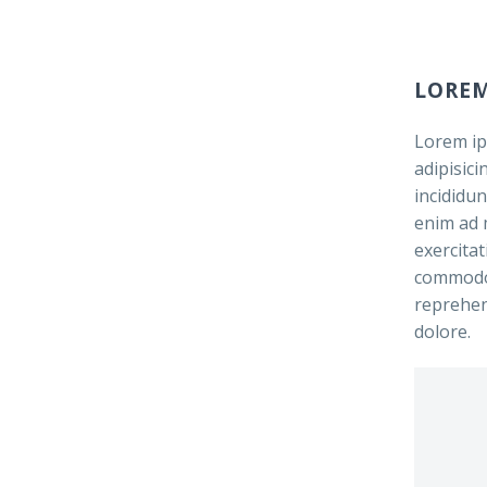
LOREM
Lorem ip
adipisic
incididun
enim ad 
exercitat
commodo 
reprehend
dolore.