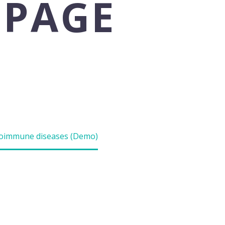
 PAGE
ed
toimmune diseases (Demo)