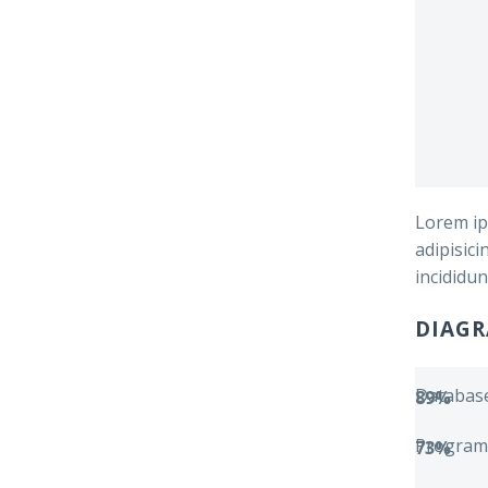
Lorem ip
adipisic
incididun
DIAGR
Databas
89%
Program
73%