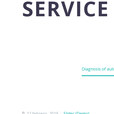
SERVICE
Lorem ipsum dolor sit amet elit s
Home
Portfolio Item
Diagnosis of au
12 febrero, 2019
Slider (Demo)