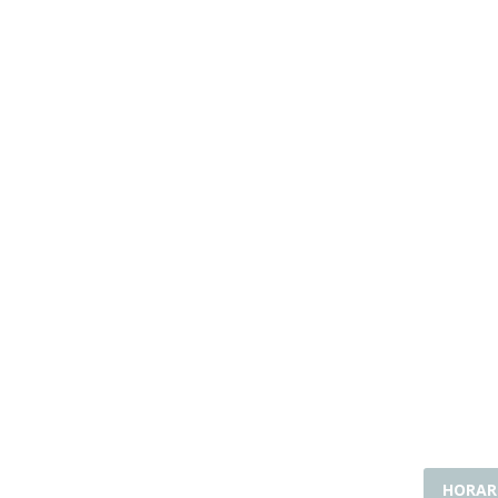
ínimamente
ementación
ología
HORAR