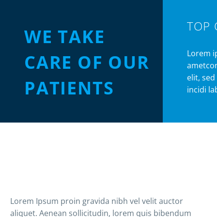
TOP 
WE TAKE
Lorem i
CARE OF OUR
ametcon
elit, s
PATIENTS
incidi l
Lorem Ipsum proin gravida nibh vel velit auctor
aliquet. Aenean sollicitudin, lorem quis bibendum