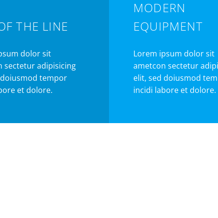
MODERN
OF THE LINE
EQUIPMENT
psum dolor sit
Lorem ipsum dolor sit
 sectetur adipisicing
ametcon sectetur adipi
ed doiusmod tempor
elit, sed doiusmod te
abore et dolore.
incidi labore et dolore.