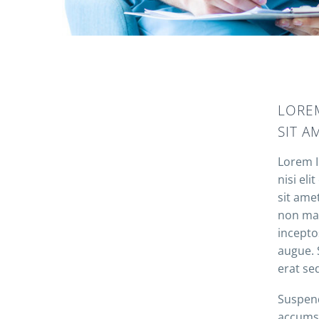
LOREM
SIT A
Lorem I
nisi el
sit ame
non mau
incepto
augue. 
erat se
Suspend
accumsa