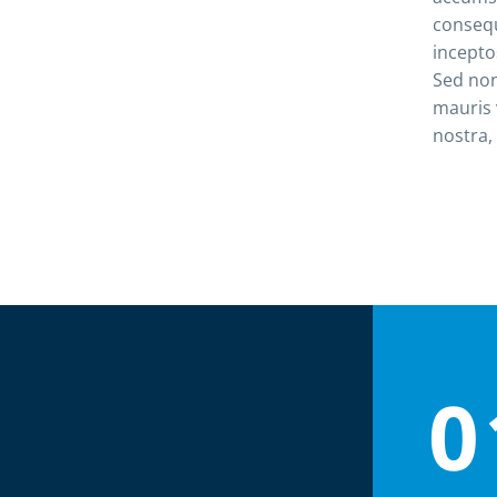
consequ
incepto
Sed non
mauris 
nostra,
0