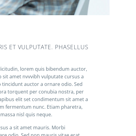
IS ET VULPUTATE. PHASELLUS
licitudin, lorem quis bibendum auctor,
io sit amet nvvvibh vulputate cursus a
 tincidunt auctor a ornare odio. Sed
tora torquent per conubia nostra, per
dapibus elit set condimentum sit amet a
tum fermentum nunc. Etiam pharetra,
 massa nisl quis neque.
rsus a sit amet mauris. Morbi
are odio. Sed non mauris vitae erat