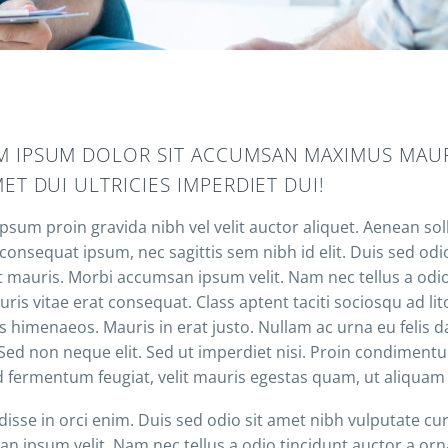
 IPSUM DOLOR SIT ACCUMSAN MAXIMUS MAUR
MET DUI ULTRICIES IMPERDIET DUI!
psum proin gravida nibh vel velit auctor aliquet. Aenean sol
it consequat ipsum, nec sagittis sem nibh id elit. Duis sed od
t mauris. Morbi accumsan ipsum velit. Nam nec tellus a odio
ris vitae erat consequat. Class aptent taciti sociosqu ad li
s himenaeos. Mauris in erat justo. Nullam ac urna eu felis 
Sed non neque elit. Sed ut imperdiet nisi. Proin condimen
d fermentum feugiat, velit mauris egestas quam, ut aliquam
isse in orci enim. Duis sed odio sit amet nibh vulputate cu
n ipsum velit. Nam nec tellus a odio tincidunt auctor a orn