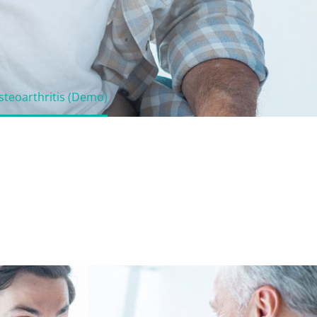
steoarthritis (Demo)