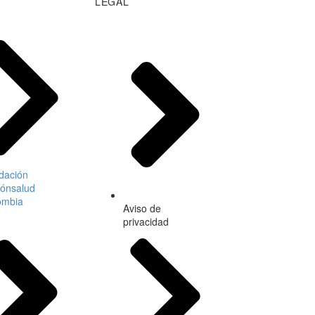
LEGAL
dación
rónsalud
ombia
Aviso de
privacidad