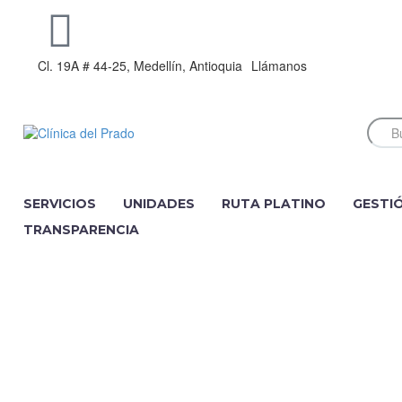
Cl. 19A # 44-25, Medellín, Antioquia
Llámanos
SERVICIOS
UNIDADES
RUTA PLATINO
GESTI
TRANSPARENCIA
CLINICA DEL PRADO
Home
Aprendiendo Contigo
Educación Muj
PREGUNTAS SOBRE EL EMBARAZO, PARTO Y LACTANCIA EN