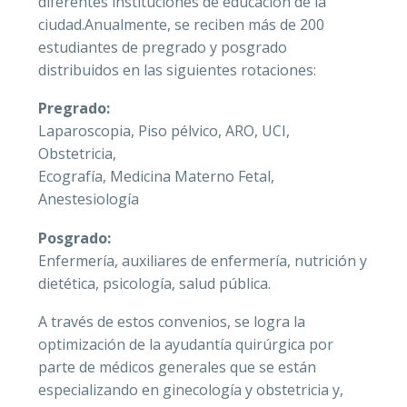
diferentes instituciones de educación de la
Convocatori
ciudad.Anualmente, se reciben más de 200
y Obstetric
estudiantes de pregrado y posgrado
distribuidos en las siguientes rotaciones:
Pregrado:
Laparoscopia, Piso pélvico, ARO, UCI,
Historia Cl
Obstetricia,
Ecografía, Medicina Materno Fetal,
Jurídica 36
Anestesiología
Canal de d
Posgrado:
Enfermería, auxiliares de enfermería, nutrición y
dietética, psicología, salud pública.
A través de estos convenios, se logra la
optimización de la ayudantía quirúrgica por
parte de médicos generales que se están
especializando en ginecología y obstetricia y,