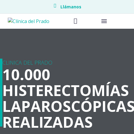
Llámanos
Endometrio
CLINICA DEL PRADO
10.000
Endoscopia
HISTERECTOMÍAS
Piso pélvic
LAPAROSCÓPICA
Medicina M
REALIZADAS
Neonatolo