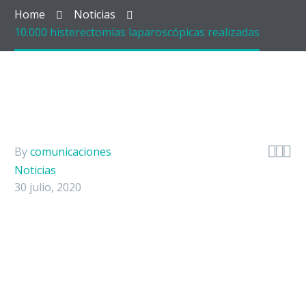
Hospitaliz
Home
Noticias
10.000 histerectomías laparoscópicas realizadas
Apoyo Diag
Urgencias
Consulta E



By
comunicaciones
Chequeos 
Noticias
30 julio, 2020
Laboratorio
Experiencia
Servicios 
Portafolio 