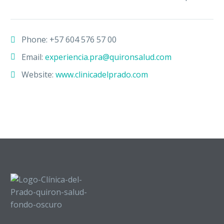
Phone:
+57 604 576 57 00
Email:
experiencia.pra@quironsalud.com
Website:
www.clinicadelprado.com