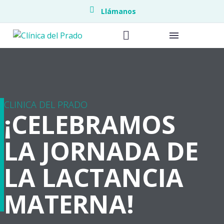
Llámanos
Endometrio
CLINICA DEL PRADO
¡CELEBRAMOS
Endoscopia
LA JORNADA DE
Piso pélvic
LA LACTANCIA
Medicina M
MATERNA!
Neonatolo