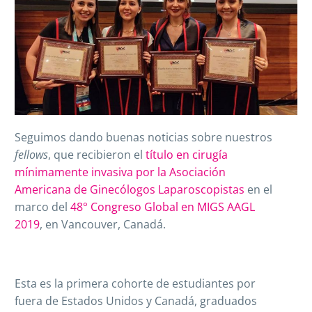
Seguimos dando buenas noticias sobre nuestros
fellows
, que recibieron el
título en cirugía
mínimamente invasiva por la Asociación
Americana de Ginecólogos Laparoscopistas
en el
marco del
48° Congreso Global en MIGS AAGL
2019
, en Vancouver, Canadá.
Esta es la primera cohorte de estudiantes por
fuera de Estados Unidos y Canadá, graduados