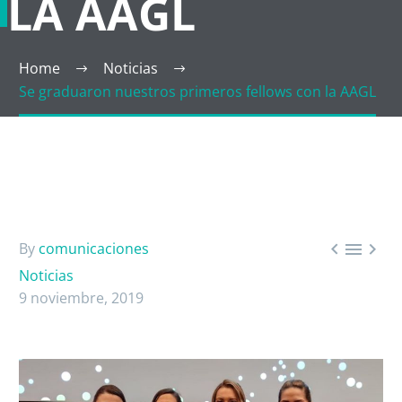
LA AAGL
Home
Noticias
Se graduaron nuestros primeros fellows con la AAGL



By
comunicaciones
Noticias
9 noviembre, 2019