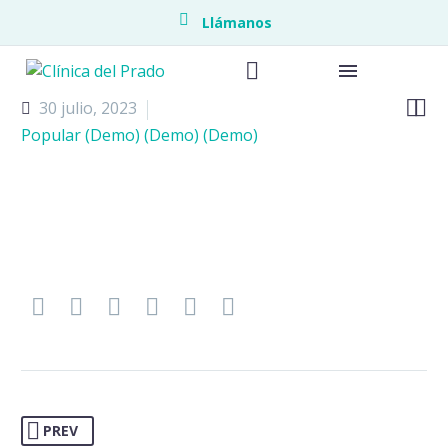
Llámanos


30 julio, 2023
Popular (Demo) (Demo) (Demo)
Endometrio
Endoscopia
Piso pélvic
Medicina M
Neonatolo
PREV