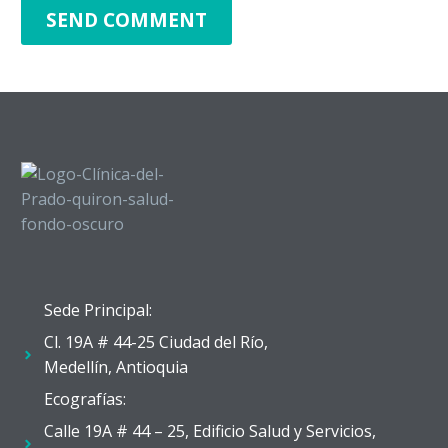
SEND COMMENT
Convocatori
y Obstetric
Historia Cl
Jurídica 36
Canal de d
Sede Principal:
Cl. 19A # 44-25 Ciudad del Río,
Medellín, Antioquia
Ecografías:
Calle 19A # 44 – 25, Edificio Salud y Servicios,