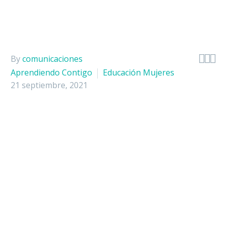
Hospitaliz
Apoyo Diag



By
comunicaciones
Urgencias
Aprendiendo Contigo
Educación Mujeres
21 septiembre, 2021
Consulta E
Chequeos 
Laboratorio
Experiencia
Servicios 
Portafolio 