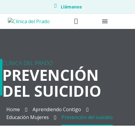
Llámanos
Endometrio
CLINICA DEL PRADO
PREVENCIÓN
Endoscopia
DEL SUICIDIO
Piso pélvic
Medicina M
Home
Aprendiendo Contigo
Educación Mujeres
Prevención del suicidio
Neonatolo