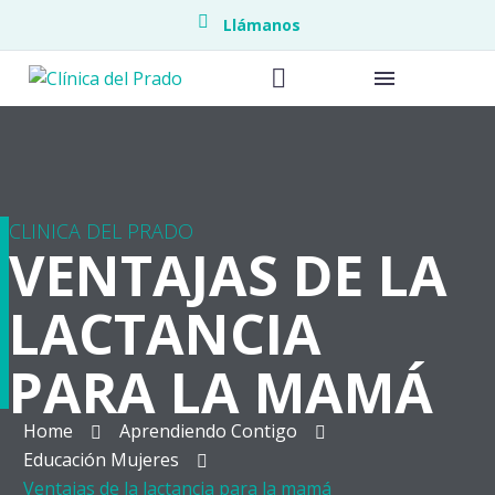
Llámanos
Endometrio
CLINICA DEL PRADO
VENTAJAS DE LA
Endoscopia
LACTANCIA
Piso pélvic
PARA LA MAMÁ
Medicina M
Home
Aprendiendo Contigo
Neonatolo
Educación Mujeres
Ventajas de la lactancia para la mamá