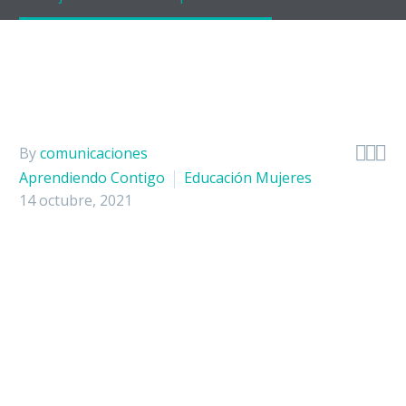
Hospitaliz
Apoyo Diag
Urgencias



By
comunicaciones
Consulta E
Aprendiendo Contigo
Educación Mujeres
14 octubre, 2021
Chequeos 
Laboratorio
Experiencia
Servicios 
Portafolio 